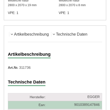
Wildeiche natur
Wildeiche natu
19 mm
2800 x 2070 x 8 mm
75000 x 23 x 0,8 mm
VPE: 1
VPE: 1
Artikelbeschreibung
Technische Daten
Artikelbeschreibung
Art.Nr.
311736
Technische Daten
EGGER
Hersteller:
9010389147846
Ean: