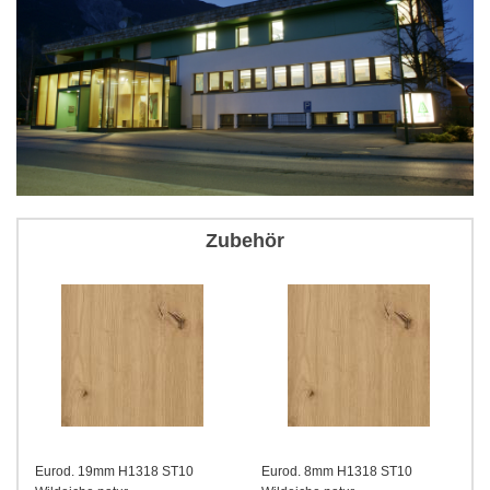
Zubehör
1318 ST10
Eurod. 8mm H1318 ST10
Kante H1318 ST10 0