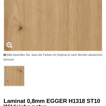
Bitte beachten Sie, dass die Farben im Original je nach Monitor abweichen
können!
Laminat 0,8mm EGGER H1318 ST10