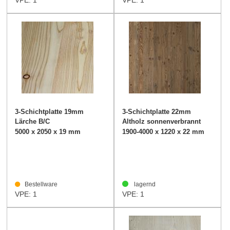
VPE: 1
VPE: 1
3-Schichtplatte 19mm
3-Schichtplatte 22mm
Lärche B/C
Altholz sonnenverbrannt
dunkelbraun
5000 x 2050 x 19 mm
1900-4000 x 1220 x 22 mm
Bestellware
lagernd
VPE: 1
VPE: 1