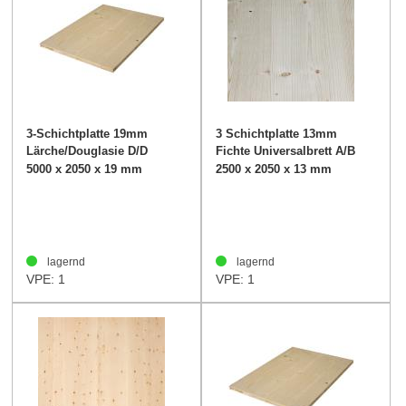
3-Schichtplatte 19mm
3 Schichtplatte 13mm
Lärche/Douglasie D/D
Fichte Universalbrett A/B
BL
5000 x 2050 x 19 mm
2500 x 2050 x 13 mm
lagernd
lagernd
VPE: 1
VPE: 1