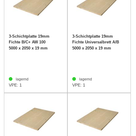
3-Schichtplatte 19mm
3-Schichtplatte 19mm
Fichte B/C+ AW 100
Fichte Universalbrett A/B
verleimt
breite Lamlle
5000 x 2050 x 19 mm
5000 x 2050 x 19 mm
lagernd
lagernd
VPE: 1
VPE: 1