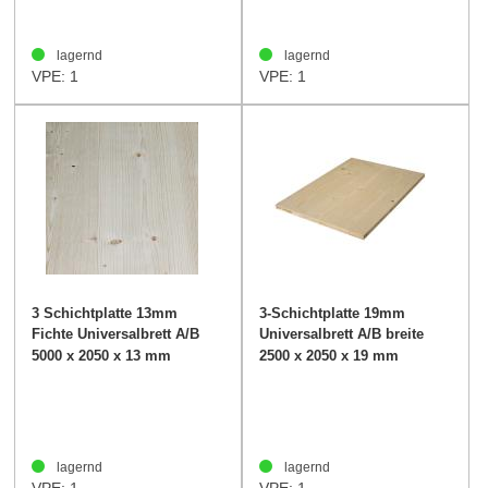
lagernd
lagernd
VPE: 1
VPE: 1
3 Schichtplatte 13mm
3-Schichtplatte 19mm
Fichte Universalbrett A/B
Universalbrett A/B breite
BL
Lamelle
5000 x 2050 x 13 mm
2500 x 2050 x 19 mm
lagernd
lagernd