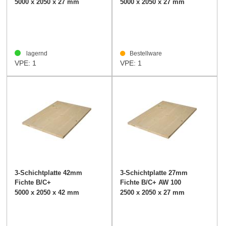
5000 x 2050 x 27 mm
5000 x 2050 x 27 mm
lagernd
Bestellware
VPE: 1
VPE: 1
3-Schichtplatte 42mm
3-Schichtplatte 27mm
Fichte B/C+
Fichte B/C+ AW 100
verleimt
5000 x 2050 x 42 mm
2500 x 2050 x 27 mm