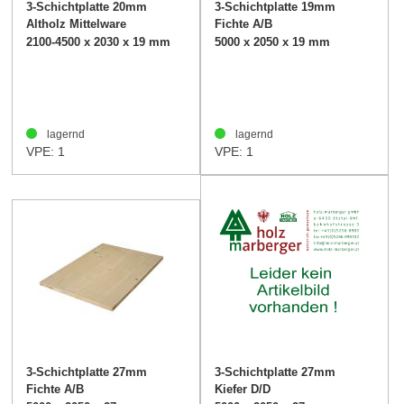
3-Schichtplatte 20mm
3-Schichtplatte 19mm
Altholz Mittelware
Fichte A/B
gedämpft
2100-4500 x 2030 x 19 mm
5000 x 2050 x 19 mm
lagernd
lagernd
VPE: 1
VPE: 1
3-Schichtplatte 27mm
3-Schichtplatte 27mm
Fichte A/B
Kiefer D/D