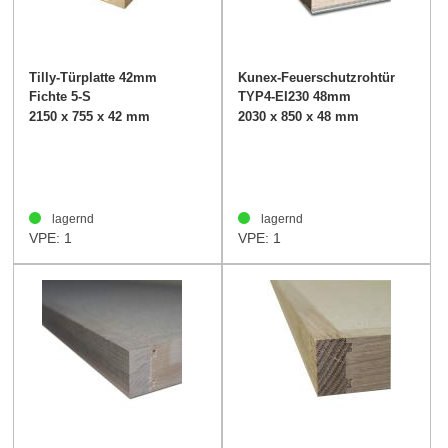
Tilly-Türplatte 42mm
Kunex-Feuerschutzrohtür
Fichte 5-S
TYP4-EI230 48mm
2150 x 755 x 42 mm
2030 x 850 x 48 mm
lagernd
lagernd
VPE: 1
VPE: 1