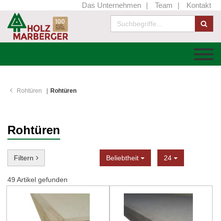
Das Unternehmen
Team
Kontakt
Rohtüren
Rohtüren
Rohtüren
Sortierung
Anzeige
Filtern
Beliebtheit
24
49
Artikel gefunden