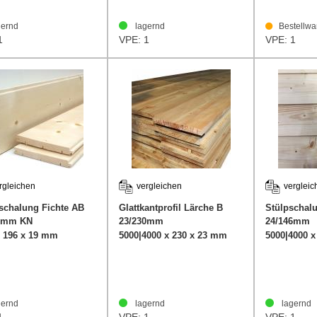
ernd
lagernd
Bestellwa
1
VPE: 1
VPE: 1
rgleichen
vergleichen
vergleic
schalung Fichte AB
Glattkantprofil Lärche B
Stülpschal
6mm KN
23/230mm
24/146mm
x 196 x 19 mm
5000|4000 x 230 x 23 mm
5000|4000 
ernd
lagernd
lagernd
1
VPE: 1
VPE: 1