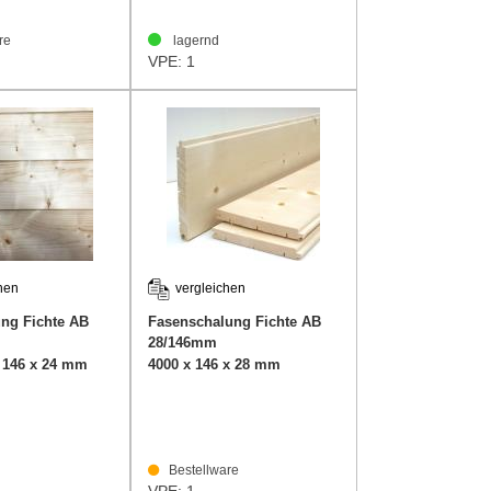
re
lagernd
VPE: 1
hen
vergleichen
ung Fichte AB
Fasenschalung Fichte AB
28/146mm
x 146 x 24 mm
4000 x 146 x 28 mm
Bestellware
VPE: 1