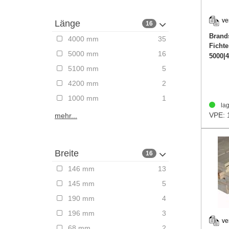
ve
Länge
16
Brand
4000 mm
35
Ficht
5000 mm
16
5000|
5100 mm
5
4200 mm
2
1000 mm
1
lag
VPE: 
mehr...
Breite
16
146 mm
13
145 mm
5
190 mm
4
196 mm
3
ve
68 mm
2