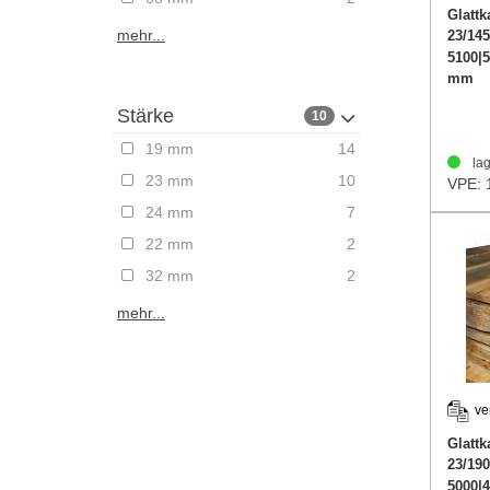
Glattk
mehr...
23/14
5100|5
mm
Stärke
10
19 mm
14
lag
23 mm
10
VPE: 
24 mm
7
22 mm
2
32 mm
2
mehr...
ve
Glattk
23/19
5000|