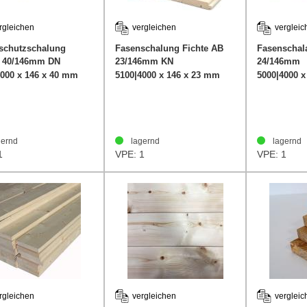
rgleichen
vergleichen
vergleic
schutzschalung
Fasenschalung Fichte AB
Fasenschal
e 40/146mm DN
23/146mm KN
24/146mm
4000 x 146 x 40 mm
5100|4000 x 146 x 23 mm
5000|4000 
ernd
lagernd
lagernd
1
VPE: 1
VPE: 1
rgleichen
vergleichen
vergleic