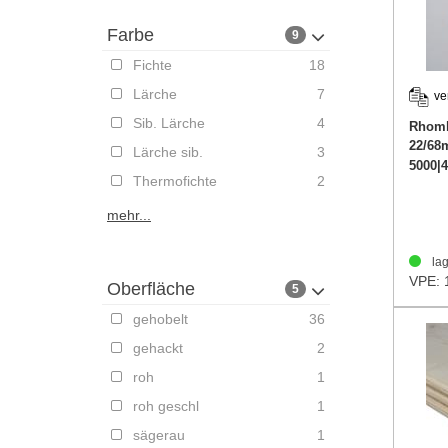
Farbe
9
Fichte
18
Lärche
7
ve
Sib. Lärche
4
Rhomb
22/6
Lärche sib.
3
5000|
Thermofichte
2
mehr...
lag
VPE: 
Oberfläche
5
gehobelt
36
gehackt
2
roh
1
roh geschl
1
sägerau
1