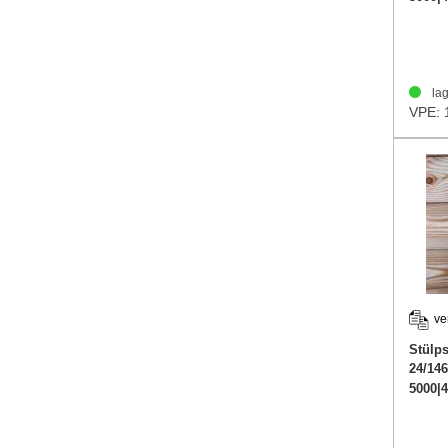
lag
VPE: 
ve
Stülp
24/14
5000|