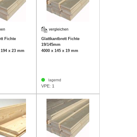
hen
vergleichen
tt Fichte
Glattkantbrett Fichte
19/145mm
x 194 x 23 mm
4000 x 145 x 19 mm
lagernd
VPE: 1