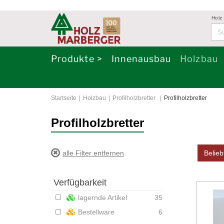
Holz
Produkte >
Innenausbau
Holzbau
Startseite
Holzbau
Profilholzbretter
Profilholzbretter
Profilholzbretter
alle Filter entfernen
Belieb
Verfügbarkeit
lagernde Artikel
35
Bestellware
6