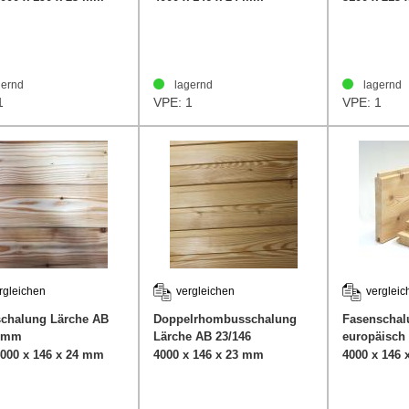
ernd
lagernd
lagernd
1
VPE: 1
VPE: 1
rgleichen
vergleichen
vergleic
schalung Lärche AB
Doppelrhombusschalung
Fasenschal
6mm
Lärche AB 23/146
europäisch
KN
4000 x 146 x 24 mm
4000 x 146 x 23 mm
4000 x 146