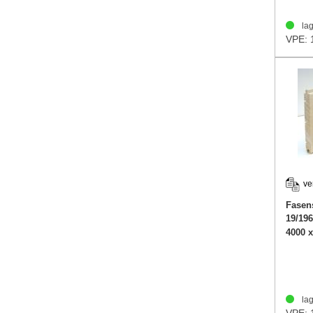
lag
VPE: 
ve
Fasen
19/19
4000 
lag
VPE: 