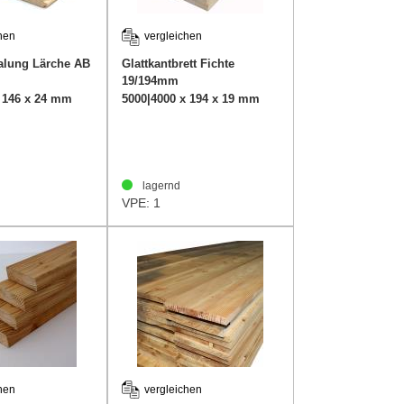
hen
vergleichen
alung Lärche AB
Glattkantbrett Fichte
19/194mm
x 146 x 24 mm
5000|4000 x 194 x 19 mm
lagernd
VPE: 1
hen
vergleichen