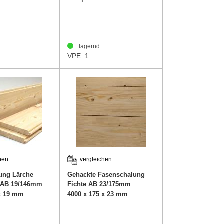
lagernd
VPE: 1
hen
vergleichen
ung Lärche
Gehackte Fasenschalung
 AB 19/146mm
Fichte AB 23/175mm
 x 19 mm
4000 x 175 x 23 mm