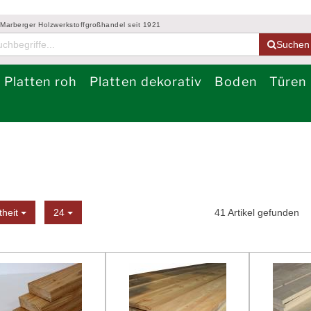
 Marberger Holzwerkstoffgroßhandel seit 1921
Suchen
Platten roh
Platten dekorativ
Boden
Türen
Sortierung
Anzeige
theit
24
41
Artikel gefunden