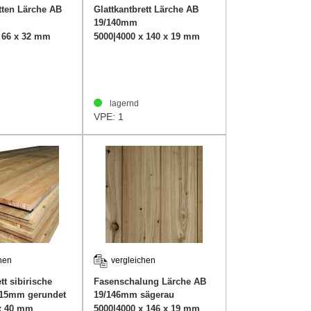
ten Lärche AB
Glattkantbrett Lärche AB
19/140mm
x 66 x 32 mm
5000|4000 x 140 x 19 mm
lagernd
VPE: 1
hen
vergleichen
tt sibirische
Fasenschalung Lärche AB
215mm gerundet
19/146mm sägerau
 x 40 mm
5000|4000 x 146 x 19 mm