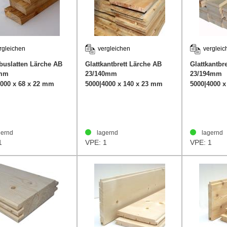
rgleichen
vergleichen
vergleic
uslatten Lärche AB
Glattkantbrett Lärche AB
Glattkantbre
8mm
23/140mm
23/194mm
4000 x 68 x 22 mm
5000|4000 x 140 x 23 mm
5000|4000 
ernd
lagernd
lagernd
1
VPE: 1
VPE: 1