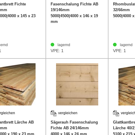
antbrett Fichte
Fasenschalung Fichte AB
Rhombuslat
5mm
19/146mm
32/66mm
Entlastungsnuten KN
000|4000 x 145 x 23
5000|4500|4000 x 146 x 19
5000|4000 
mm
ernd
lagernd
lagernd
1
VPE: 1
VPE: 1
rgleichen
vergleichen
vergleic
antbrett Lärche AB
Sägerauh Fasenschalung
Glattkantbre
0mm
Fichte AB 24/146mm
Lärche 40/
4000 x 190 x 23 mm
4000 x 146 x 24 mm
5100 x 215