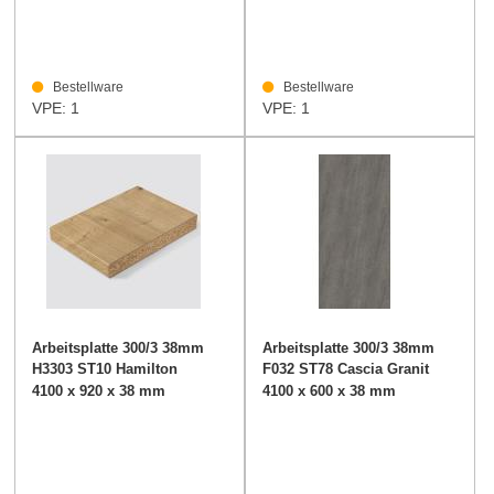
Bestellware
Bestellware
VPE: 1
VPE: 1
Arbeitsplatte 300/3 38mm
Arbeitsplatte 300/3 38mm
H3303 ST10 Hamilton
F032 ST78 Cascia Granit
Eiche
grau
4100 x 920 x 38 mm
4100 x 600 x 38 mm