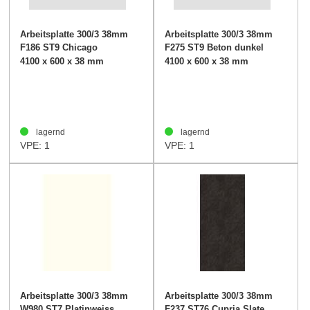
Arbeitsplatte 300/3 38mm
Arbeitsplatte 300/3 38mm
F186 ST9 Chicago
F275 ST9 Beton dunkel
Concrete hellgrau
4100 x 600 x 38 mm
4100 x 600 x 38 mm
lagernd
lagernd
VPE: 1
VPE: 1
Arbeitsplatte 300/3 38mm
Arbeitsplatte 300/3 38mm
W980 ST7 Platinweiss
F237 ST76 Cupria Slate