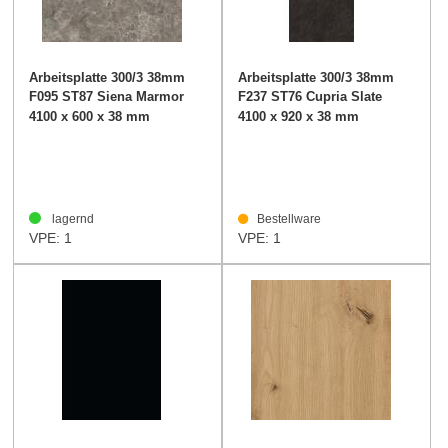
Arbeitsplatte 300/3 38mm
Arbeitsplatte 300/3 38mm
F095 ST87 Siena Marmor
F237 ST76 Cupria Slate
grau
4100 x 600 x 38 mm
4100 x 920 x 38 mm
lagernd
Bestellware
VPE: 1
VPE: 1