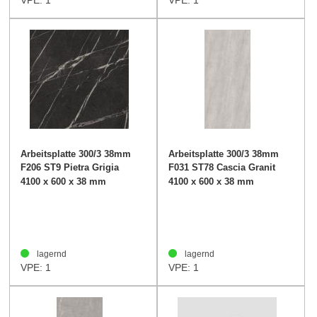
VPE: 1
VPE: 1
Arbeitsplatte 300/3 38mm
Arbeitsplatte 300/3 38mm
F206 ST9 Pietra Grigia
F031 ST78 Cascia Granit
schwarz
hellgrau
4100 x 600 x 38 mm
4100 x 600 x 38 mm
lagernd
lagernd
VPE: 1
VPE: 1