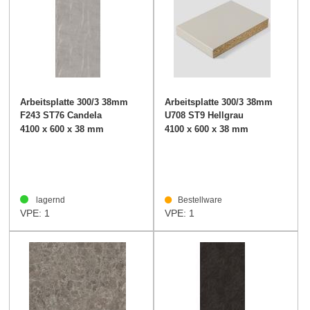
Arbeitsplatte 300/3 38mm
Arbeitsplatte 300/3 38mm
F243 ST76 Candela
U708 ST9 Hellgrau
Marmor hellgrau
4100 x 600 x 38 mm
4100 x 600 x 38 mm
lagernd
Bestellware
VPE: 1
VPE: 1