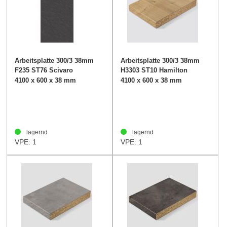
Arbeitsplatte 300/3 38mm
Arbeitsplatte 300/3 38mm
F235 ST76 Scivaro
H3303 ST10 Hamilton
Schiefer
Eiche
4100 x 600 x 38 mm
4100 x 600 x 38 mm
lagernd
lagernd
VPE: 1
VPE: 1