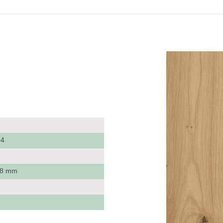
54
k
 38 mm