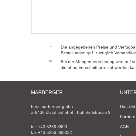
*
Die angegebenen Preise und Verfügbark
Bestellungen ggf. zuzüglich Versandko
**
Bei der Mengenberechnung wird auf voll
die ohne Verschnitt erreicht werden ka
MARBERGER
UNTE
holz-marberger gmbh
Das Un
a-6430 ötztal bahnhof - bahnhofstrasse 9
Karriere
tel. +43 5266 8900
AGB
fax +43 5266 890032