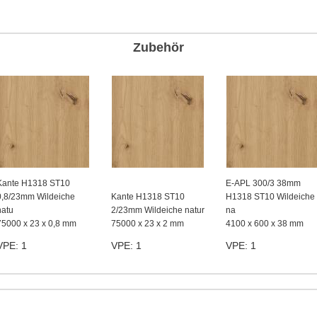
Zubehör
Kante H1318 ST10
E-APL 300/3 38mm
0,8/23mm Wildeiche
Kante H1318 ST10
H1318 ST10 Wildeiche
natu
2/23mm Wildeiche natur
na
75000 x 23 x 0,8 mm
75000 x 23 x 2 mm
4100 x 600 x 38 mm
VPE: 1
VPE: 1
VPE: 1