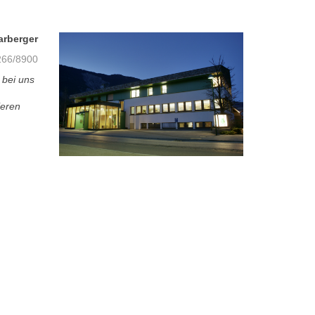
arberger
66/8900
 bei uns
ieren