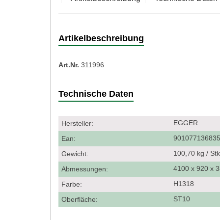
Artikelbeschreibung
Art.Nr.
311996
Technische Daten
EGGER
Hersteller:
90107713683
Ean:
100,70 kg / St
Gewicht:
4100 x 920 x
Abmessungen:
H1318
Farbe:
ST10
Oberfläche: