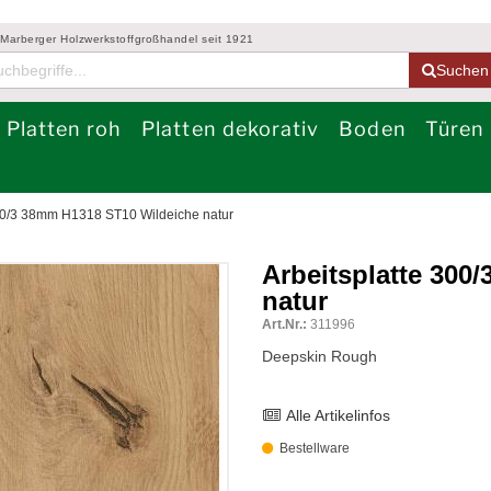
 Marberger Holzwerkstoffgroßhandel seit 1921
Suchen
Platten roh
Platten dekorativ
Boden
Türen
300/3 38mm H1318 ST10 Wildeiche natur
Arbeitsplatte 300
natur
Art.Nr.:
311996
Deepskin Rough
Alle Artikelinfos
Bestellware