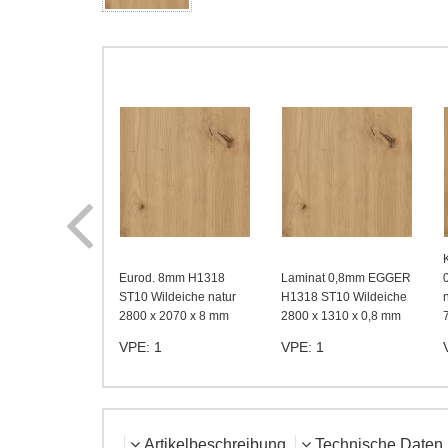
 19mm H1318
Eurod. 8mm H1318
Laminat 0,8mm EGGER
ldeiche natur
ST10 Wildeiche natur
H1318 ST10 Wildeiche
 2070 x 19 mm
2800 x 2070 x 8 mm
2800 x 1310 x 0,8 mm
VPE: 1
VPE: 1
Artikelbeschreibung
Technische Daten