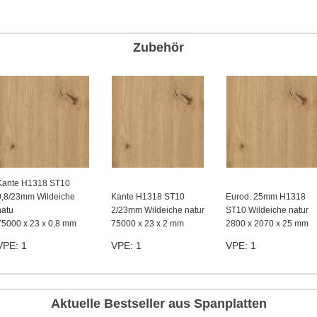
Zubehör
Kante H1318 ST10
0,8/23mm Wildeiche
Kante H1318 ST10
Eurod. 25mm H1318
natu
2/23mm Wildeiche natur
ST10 Wildeiche natur
75000 x 23 x 0,8 mm
75000 x 23 x 2 mm
2800 x 2070 x 25 mm
VPE: 1
VPE: 1
VPE: 1
Aktuelle Bestseller aus Spanplatten