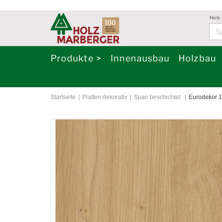
Holz
Produkte >
Innenausbau
Holzbau
Startseite
Platten dekorativ
Span beschichtet
Eurodekor 