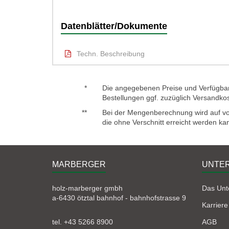
Datenblätter/Dokumente
Techn. Beschreibung
*
Die angegebenen Preise und Verfügbark
Bestellungen ggf. zuzüglich Versandko
**
Bei der Mengenberechnung wird auf voll
die ohne Verschnitt erreicht werden ka
MARBERGER
UNTE
holz-marberger gmbh
Das Un
a-6430 ötztal bahnhof - bahnhofstrasse 9
Karriere
tel. +43 5266 8900
AGB