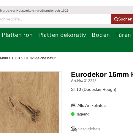
 Marberger Holzwerkstoffgroßhandel seit 1921
Suchen
Platten roh
Platten dekorativ
Boden
Türen
16mm H1318 ST10 Wildeiche natur
Eurodekor 16mm H
Art.Nr.:
312248
ST10 (Deepskin Rough)
Alle Artikelinfos
lagernd
vergleichen