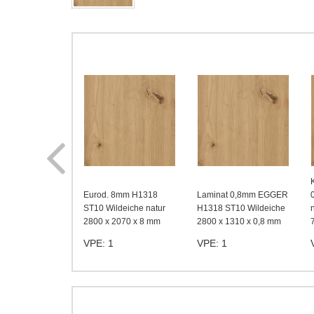
 19mm H1318
Eurod. 8mm H1318
Laminat 0,8mm EGGER
ldeiche natur
ST10 Wildeiche natur
H1318 ST10 Wildeiche
 2070 x 19 mm
2800 x 2070 x 8 mm
2800 x 1310 x 0,8 mm
VPE: 1
VPE: 1