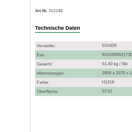
Art.Nr.
312248
Technische Daten
EGGER
Hersteller:
901038950173
Ean:
61,40 kg / Stk
Gewicht:
2800 x 2070 x
Abmessungen:
H1318
Farbe:
ST10
Oberfläche: