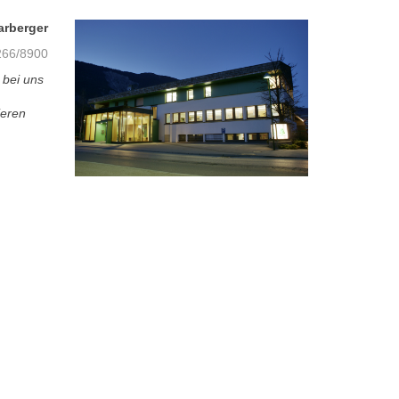
arberger
66/8900
 bei uns
ieren