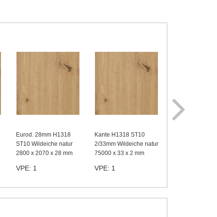
Kante H1318 ST
Eurod. 28mm H1318
Kante H1318 ST10
0,8/33mm Wilde
ST10 Wildeiche natur
2/33mm Wildeiche natur
natu
2800 x 2070 x 28 mm
75000 x 33 x 2 mm
75000 x 33 x 0,
VPE: 1
VPE: 1
VPE: 1