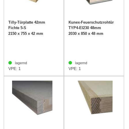
Tilly-Türplatte 42mm
Kunex-Feuerschutzrohtür
Fichte 5-S
TYP4-EI230 48mm
2150 x 755 x 42 mm
2030 x 850 x 48 mm
lagernd
lagernd
VPE: 1
VPE: 1