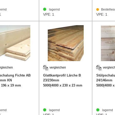
ernd
lagernd
Bestellwa
1
VPE: 1
VPE: 1
rgleichen
vergleichen
vergleic
schalung Fichte AB
Glattkantprofil Lärche B
Stülpschal
6mm KN
23/230mm
24/146mm
x 196 x 19 mm
5000|4000 x 230 x 23 mm
5000|4000 
ernd
lagernd
lagernd
1
VPE: 1
VPE: 1