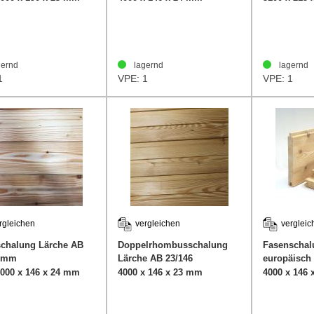
ernd
lagernd
lagernd
1
VPE: 1
VPE: 1
rgleichen
vergleichen
vergleic
schalung Lärche AB
Doppelrhombusschalung
Fasenschal
6mm
Lärche AB 23/146
europäisch
KN
4000 x 146 x 24 mm
4000 x 146 x 23 mm
4000 x 146