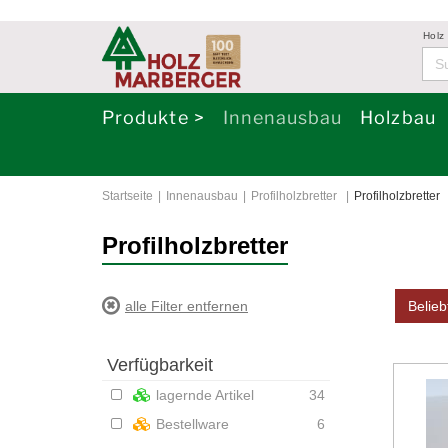
Holz
Produkte >
Innenausbau
Holzbau
Startseite
Innenausbau
Profilholzbretter
Profilholzbretter
Profilholzbretter
alle Filter entfernen
Belieb
Verfügbarkeit
lagernde Artikel
34
Bestellware
6