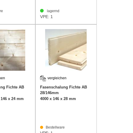
re
lagernd
VPE: 1
hen
vergleichen
ung Fichte AB
Fasenschalung Fichte AB
28/146mm
x 146 x 24 mm
4000 x 146 x 28 mm
Bestellware
VPE: 1