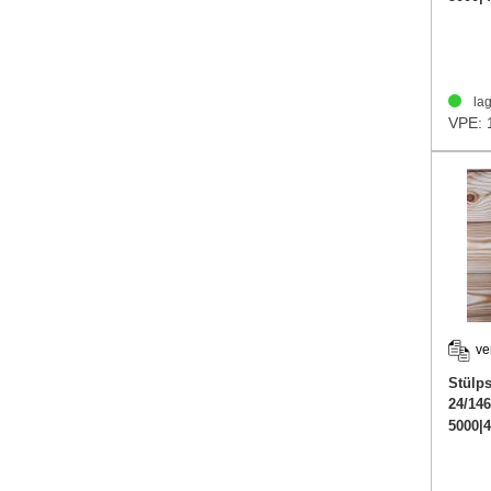
lag
VPE: 
ve
Stülp
24/14
5000|