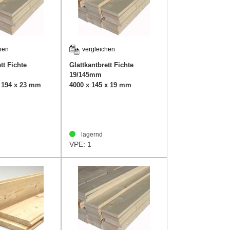
hen
vergleichen
tt Fichte
Glattkantbrett Fichte
19/145mm
x 194 x 23 mm
4000 x 145 x 19 mm
lagernd
VPE: 1