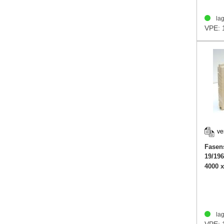
lag
VPE: 
ve
Fasen
19/19
4000 
lag
VPE: 