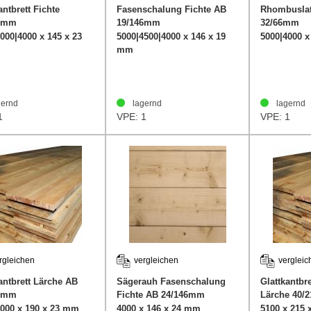
antbrett Fichte
Fasenschalung Fichte AB
Rhombuslat
5mm
19/146mm
32/66mm
Entlastungsnuten KN
000|4000 x 145 x 23
5000|4500|4000 x 146 x 19
5000|4000 
mm
ernd
lagernd
lagernd
1
VPE: 1
VPE: 1
rgleichen
vergleichen
vergleic
antbrett Lärche AB
Sägerauh Fasenschalung
Glattkantbre
0mm
Fichte AB 24/146mm
Lärche 40/
4000 x 190 x 23 mm
4000 x 146 x 24 mm
5100 x 215