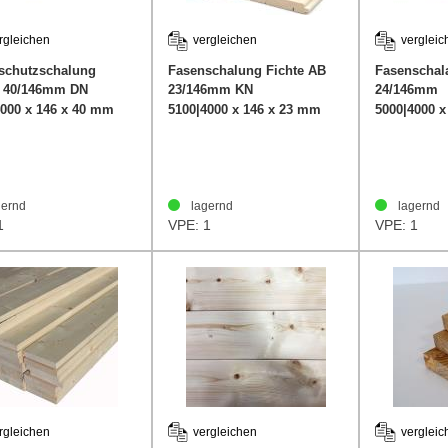
rgleichen
vergleichen
vergleic
schutzschalung
Fasenschalung Fichte AB
Fasenschal
e 40/146mm DN
23/146mm KN
24/146mm
4000 x 146 x 40 mm
5100|4000 x 146 x 23 mm
5000|4000 
ernd
lagernd
lagernd
1
VPE: 1
VPE: 1
rgleichen
vergleichen
vergleic