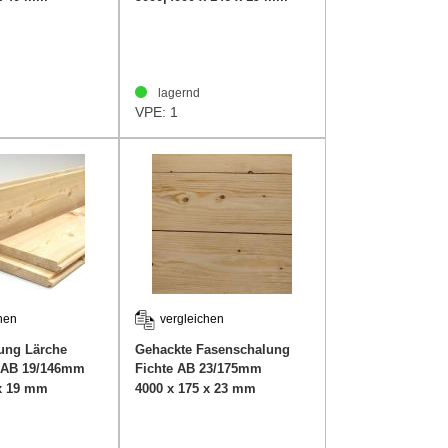
lagernd
VPE: 1
hen
vergleichen
ung Lärche
Gehackte Fasenschalung
 AB 19/146mm
Fichte AB 23/175mm
 x 19 mm
4000 x 175 x 23 mm