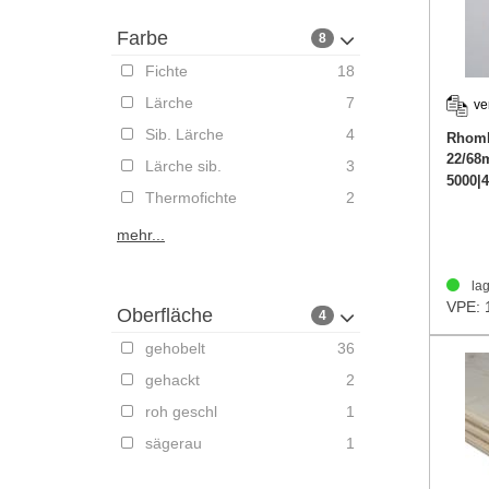
Farbe
8
Fichte
18
Lärche
7
ve
Sib. Lärche
4
Rhomb
22/6
Lärche sib.
3
5000|
Thermofichte
2
mehr...
lag
VPE: 
Oberfläche
4
gehobelt
36
gehackt
2
roh geschl
1
sägerau
1