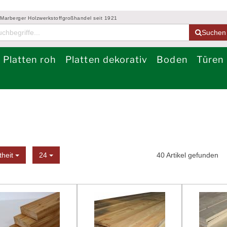
 Marberger Holzwerkstoffgroßhandel seit 1921
Suchen
Platten roh
Platten dekorativ
Boden
Türen
Sortierung
Anzeige
theit
24
40
Artikel gefunden