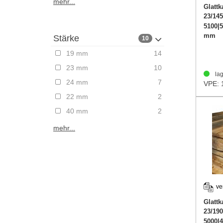
mehr...
Glattk
23/14
5100|5
mm
Stärke
10
19 mm
14
23 mm
10
lag
24 mm
7
VPE: 
22 mm
2
40 mm
2
mehr...
ve
Glattk
23/19
5000|