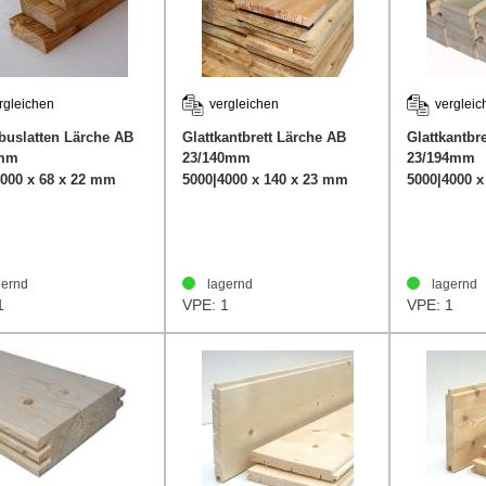
rgleichen
vergleichen
vergleic
uslatten Lärche AB
Glattkantbrett Lärche AB
Glattkantbre
8mm
23/140mm
23/194mm
4000 x 68 x 22 mm
5000|4000 x 140 x 23 mm
5000|4000 
ernd
lagernd
lagernd
1
VPE: 1
VPE: 1