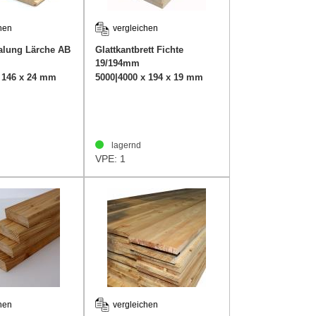
hen
vergleichen
alung Lärche AB
Glattkantbrett Fichte
19/194mm
x 146 x 24 mm
5000|4000 x 194 x 19 mm
lagernd
VPE: 1
hen
vergleichen