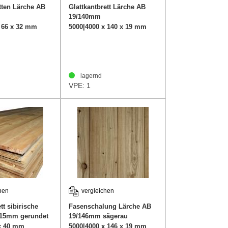
ten Lärche AB
Glattkantbrett Lärche AB
19/140mm
x 66 x 32 mm
5000|4000 x 140 x 19 mm
lagernd
VPE: 1
hen
vergleichen
tt sibirische
Fasenschalung Lärche AB
215mm gerundet
19/146mm sägerau
 x 40 mm
5000|4000 x 146 x 19 mm