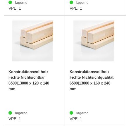
lagernd
lagernd
VPE: 1
VPE: 1
Konstruktionsvollholz
Konstruktionsvollholz
Fichte Nichtsichtbar
Fichte Nichtsichtqualität
120/140mm
160/240mm
6500|13000 x 120 x 140
6500|13000 x 160 x 240
mm
mm
lagernd
lagernd
VPE: 1
VPE: 1