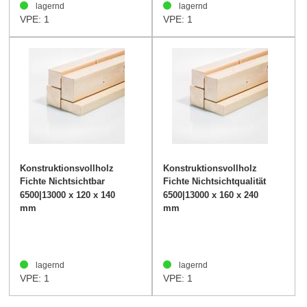
lagernd
lagernd
VPE: 1
VPE: 1
Konstruktionsvollholz
Konstruktionsvollholz
Fichte Nichtsichtbar
Fichte Nichtsichtqualität
120/140mm
160/240mm
6500|13000 x 120 x 140
6500|13000 x 160 x 240
mm
mm
lagernd
lagernd
VPE: 1
VPE: 1