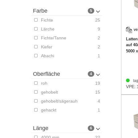
Farbe
5
Fichte
25
Lärche
9
ve
Fichte/Tanne
2
Latten
auf 4
Kiefer
2
5000 
Abachi
1
Oberfläche
4
lag
roh
19
VPE: 
gehobelt
15
gehobelt/sägerauh
4
gehackt
1
Länge
6
4000 mm
22