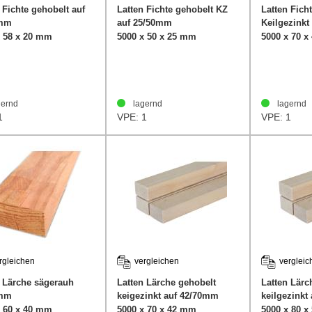
 Fichte gehobelt auf
Latten Fichte gehobelt KZ
Latten Fich
8mm
auf 25/50mm
Keilgezinkt
45/70mm
x 58 x 20 mm
5000 x 50 x 25 mm
5000 x 70 
ernd
lagernd
lagernd
1
VPE: 1
VPE: 1
rgleichen
vergleichen
vergleic
n Lärche sägerauh
Latten Lärche gehobelt
Latten Lärc
0mm
keigezinkt auf 42/70mm
keilgezinkt
x 60 x 40 mm
5000 x 70 x 42 mm
5000 x 80 