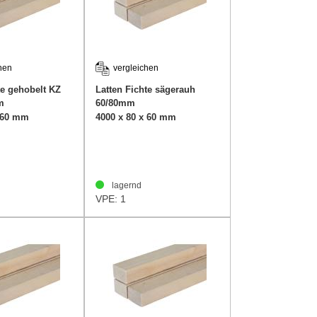
hen
vergleichen
te gehobelt KZ
Latten Fichte sägerauh
m
60/80mm
x 60 mm
4000 x 80 x 60 mm
lagernd
VPE: 1