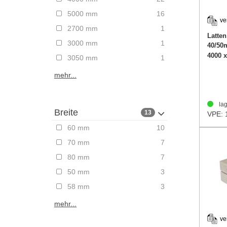
5000 mm
16
ve
2700 mm
1
Latten
3000 mm
1
40/5
4000 
3050 mm
1
mehr...
lag
Breite
13
VPE: 
60 mm
10
70 mm
7
80 mm
7
50 mm
3
58 mm
3
mehr...
ve