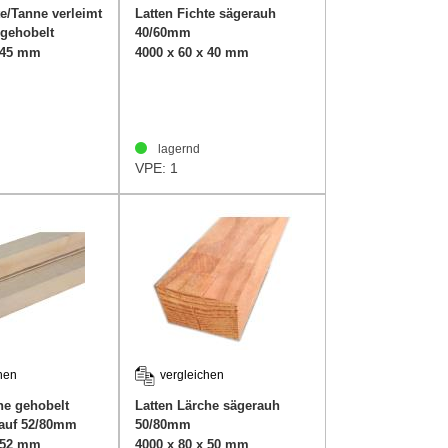
te/Tanne verleimt
Latten Fichte sägerauh
 gehobelt
40/60mm
x 45 mm
4000 x 60 x 40 mm
lagernd
VPE: 1
hen
vergleichen
he gehobelt
Latten Lärche sägerauh
 auf 52/80mm
50/80mm
x 52 mm
4000 x 80 x 50 mm