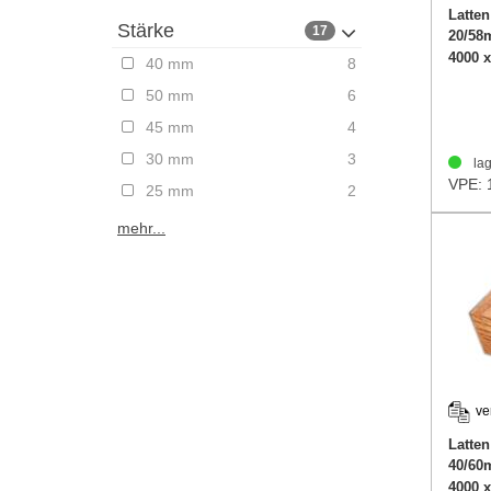
Latten
Stärke
17
20/5
4000 
40 mm
8
50 mm
6
45 mm
4
30 mm
3
lag
VPE: 
25 mm
2
mehr...
ve
Latte
40/6
4000 