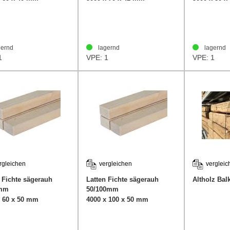
ernd
lagernd
lagernd
1
VPE: 1
VPE: 1
rgleichen
vergleichen
vergleic
 Fichte sägerauh
Latten Fichte sägerauh
Altholz Bal
0mm
50/100mm
x 60 x 50 mm
4000 x 100 x 50 mm