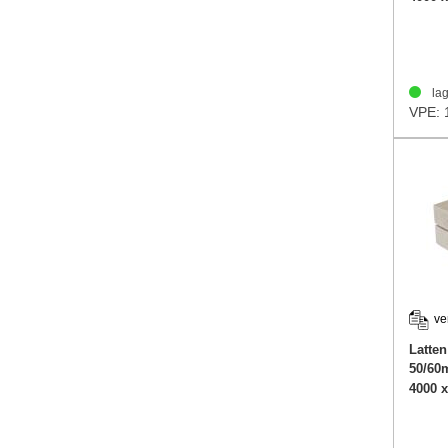
lag
VPE: 
ve
Latten
50/6
4000 