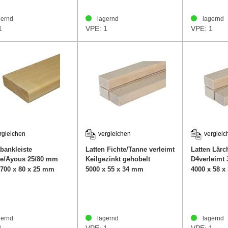
ernd
lagernd
lagernd
1
VPE: 1
VPE: 1
rgleichen
vergleichen
vergleic
bankleiste
Latten Fichte/Tanne verleimt
Latten Lärc
e/Ayous 25/80 mm
Keilgezinkt gehobelt
D4verleimt
34/55mm
2700 x 80 x 25 mm
5000 x 55 x 34 mm
4000 x 58 
ernd
lagernd
lagernd
1
VPE: 1
VPE: 1