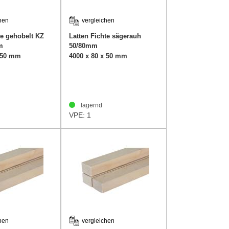
hen
vergleichen
te gehobelt KZ
Latten Fichte sägerauh
m
50/80mm
x 50 mm
4000 x 80 x 50 mm
lagernd
VPE: 1
hen
vergleichen