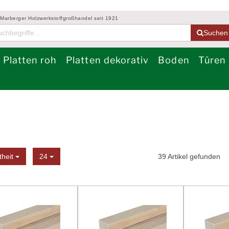
 Marberger Holzwerkstoffgroßhandel seit 1921
Suchen
Platten roh
Platten dekorativ
Boden
Türen
Sortierung
Anzeige
theit
24
39
Artikel gefunden