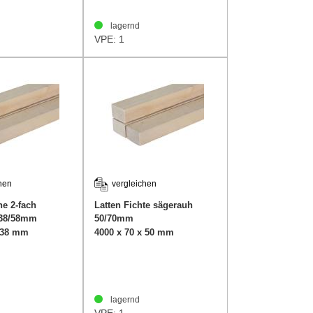
lagernd
VPE: 1
hen
vergleichen
he 2-fach
Latten Fichte sägerauh
 38/58mm
50/70mm
x 38 mm
4000 x 70 x 50 mm
lagernd
VPE: 1