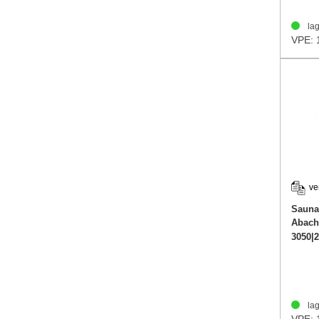
lag
VPE: 
ve
Sauna
Abach
3050|
lag
VPE: 