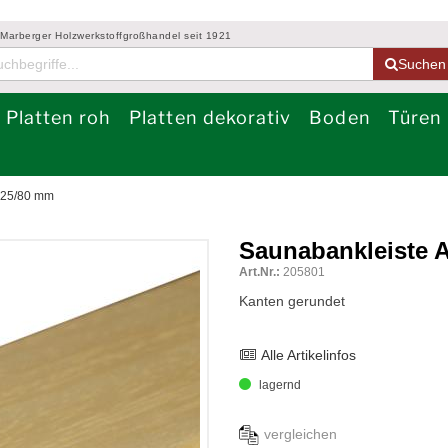
 Marberger Holzwerkstoffgroßhandel seit 1921
Suchen
Platten roh
Platten dekorativ
Boden
Türen
 25/80 mm
Saunabankleiste 
Art.Nr.:
205801
Kanten gerundet
Alle Artikelinfos
lagernd
vergleichen