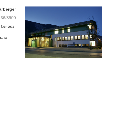
arberger
66/8900
 bei uns
ieren