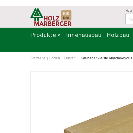
Holz
Produkte >
Innenausbau
Holzbau
Startseite
Boden
Leisten
Saunabankleiste Abache/Ayous