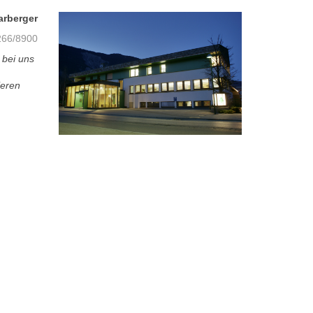
arberger
66/8900
 bei uns
ieren