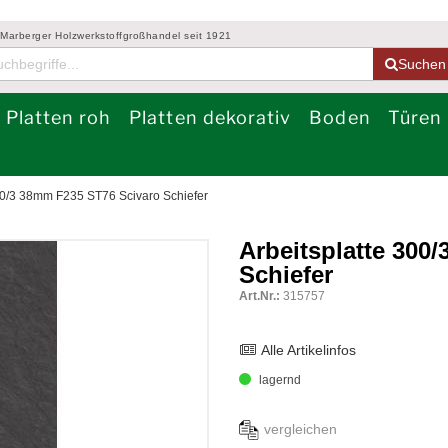
 Marberger Holzwerkstoffgroßhandel seit 1921
Suchen
Platten roh
Platten dekorativ
Boden
Türen
300/3 38mm F235 ST76 Scivaro Schiefer
Arbeitsplatte 300
Schiefer
Art.Nr.:
315757
Alle Artikelinfos
lagernd
vergleichen