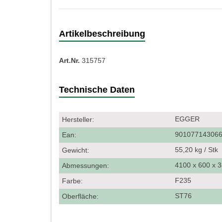
Artikelbeschreibung
Art.Nr.
315757
Technische Daten
EGGER
Hersteller:
90107714306
Ean:
55,20 kg / Stk
Gewicht:
4100 x 600 x
Abmessungen:
F235
Farbe:
ST76
Oberfläche: