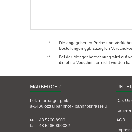
*
Die angegebenen Preise und Verfügbark
Bestellungen ggf. zuzüglich Versandko
**
Bei der Mengenberechnung wird auf voll
die ohne Verschnitt erreicht werden ka
MARBERGER
UNTE
holz-marberger gmbh
Das Un
a-6430 ötztal bahnhof - bahnhofstrasse 9
Karriere
tel. +43 5266 8900
AGB
fax +43 5266 890032
Impres