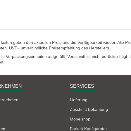
eiten geben den aktuellen Preis und die Verfügbarkeit wieder. Alle Pr
sten. UVP= unverbindliche Preisempfehlung des Herstellers.
e Verpackungseinheiten aufgefüllt, Verschnitt ist nicht berücksichtigt
nn.
RNEHMEN
SERVICES
ternehmen
Lieferung
Zuschnitt Bekantung
Möbelshop
sum
Parkett Konfigurator