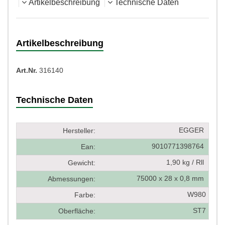
Artikelbeschreibung
Technische Daten
Artikelbeschreibung
Art.Nr.
316140
Technische Daten
EGGER
Hersteller:
9010771398764
Ean:
1,90 kg / Rll
Gewicht:
75000 x 28 x 0,8 mm
Abmessungen:
W980
Farbe:
ST7
Oberfläche: