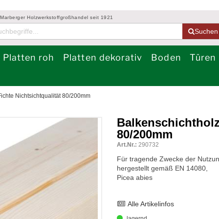
 Marberger Holzwerkstoffgroßhandel seit 1921
Suchen
Platten roh
Platten dekorativ
Boden
Türen
ichte Nichtsichtqualität 80/200mm
Balkenschichtholz 
80/200mm
Art.Nr.:
290732
Für tragende Zwecke der Nutzung
hergestellt gemäß EN 14080,
Picea abies
Alle Artikelinfos
lagernd