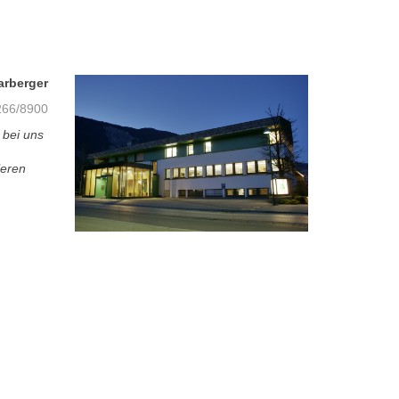
arberger
66/8900
 bei uns
ieren