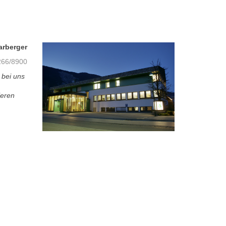
arberger
66/8900
 bei uns
ieren