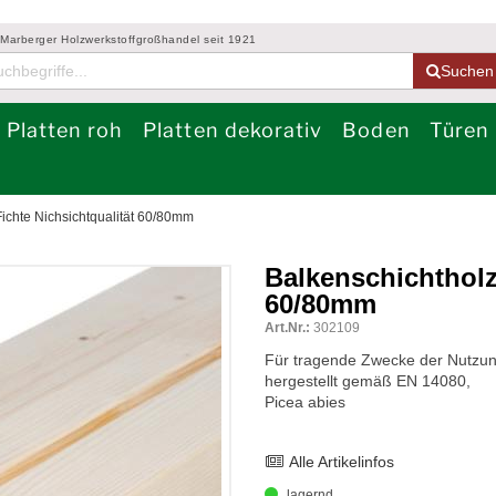
 Marberger Holzwerkstoffgroßhandel seit 1921
Suchen
Platten roh
Platten dekorativ
Boden
Türen
Fichte Nichsichtqualität 60/80mm
Balkenschichtholz
60/80mm
Art.Nr.:
302109
Für tragende Zwecke der Nutzung
hergestellt gemäß EN 14080,
Picea abies
Alle Artikelinfos
lagernd