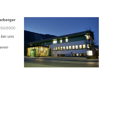
arberger
66/8900
 bei uns
ieren