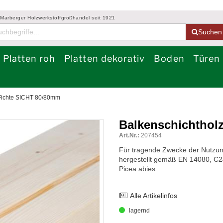
 Marberger Holzwerkstoffgroßhandel seit 1921
Suchen
Platten roh
Platten dekorativ
Boden
Türen
 Fichte SICHT 80/80mm
Balkenschichthol
Art.Nr.:
207454
Für tragende Zwecke der Nutzung
hergestellt gemäß EN 14080, C
Picea abies
Alle Artikelinfos
lagernd