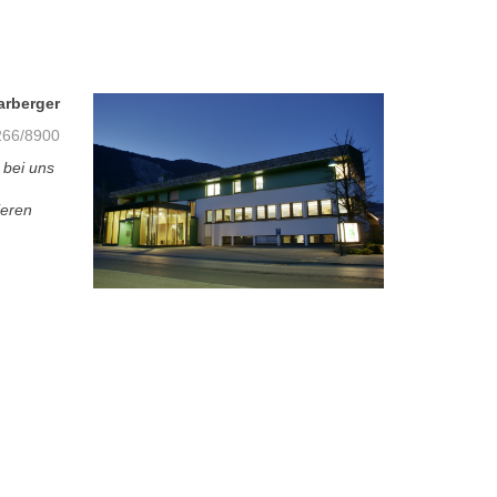
arberger
66/8900
 bei uns
ieren