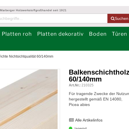
 Marberger Holzwerkstoffgroßhandel seit 1921
Suchen
Platten roh
Platten dekorativ
Boden
Türen
ichte Nichtsichtqualität 60/140mm
Balkenschichtholz 
60/140mm
Art.Nr.:
210325
Für tragende Zwecke der Nutzung
hergestellt gemäß EN 14080,
Picea abies
Alle Artikelinfos
lagernd