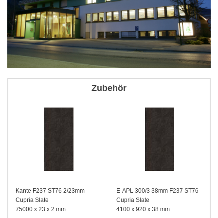
Zubehör
a
Kante F237 ST76 2/23mm
E-APL 300/3 38mm F237 ST76
Cupria Slate
Cupria Slate
75000 x 23 x 2 mm
4100 x 920 x 38 mm