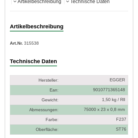
Artikelbeschreibung
Technische Daten
Artikelbeschreibung
Art.Nr.
315538
Technische Daten
EGGER
Hersteller:
9010771365148
Ean:
1,50 kg / Rll
Gewicht:
75000 x 23 x 0,8 mm
Abmessungen:
F237
Farbe:
ST76
Oberfläche: