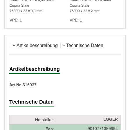
a
Kante F237 ST76 0,8/23mm
Kante F237 ST76 2/23mm
Cupria Slate
Cupria Slate
75000 x 23 x 0,8 mm
75000 x 23 x 2 mm
VPE: 1
VPE: 1
Artikelbeschreibung
Technische Daten
Artikelbeschreibung
Art.Nr.
316037
Technische Daten
EGGER
Hersteller:
9010771359994
Ean: