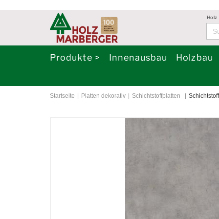
Holz
Produkte >
Innenausbau
Holzbau
Startseite
Platten dekorativ
Schichtstoffplatten
Schichtsto