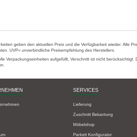
eiten geben den aktuellen Preis und die Verfügbarkeit wieder. Alle Pr
sten. UVP= unverbindliche Preisempfehlung des Herstellers.
e Verpackungseinheiten aufgefüllt, Verschnitt ist nicht berücksichtigt
nn.
RNEHMEN
SERVICES
ternehmen
Lieferung
Zuschnitt Bekantung
Möbelshop
sum
Parkett Konfigurator