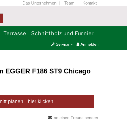
Das Unternehmen
Team
Kontakt
Terrasse
Schnittholz und Furnier
Service
Anmelden
mm EGGER F186 ST9 Chicago
nitt planen - hier klicken
an einen Freund senden