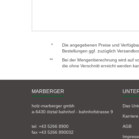
*
Die angegebenen Preise und Verfügbark
Bestellungen ggf. zuzüglich Versandko
**
Bei der Mengenberechnung wird auf voll
die ohne Verschnitt erreicht werden ka
MARBERGER
UNTE
holz-marberger gmbh
Das Un
a-6430 ötztal bahnhof - bahnhofstrasse 9
Karriere
tel. +43 5266 8900
AGB
fax +43 5266 890032
Impres