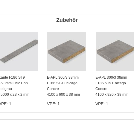
Zubehör
Kante F186 ST9
E-APL 300/3 38mm
E-APL 300/3 38mm
2/23mm Chic.Con.
F186 ST9 Chicago
F186 ST9 Chicago
hellgrau
Concre
Concre
75000 x 23 x 2 mm
4100 x 600 x 38 mm
4100 x 920 x 38 mm
VPE: 1
VPE: 1
VPE: 1