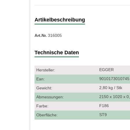
Artikelbeschreibung
Art.Nr.
316005
Technische Daten
EGGER
Hersteller:
901017301074
Ean:
2,80 kg / Stk
Gewicht:
2150 x 1020 x 
Abmessungen:
F186
Farbe:
ST9
Oberfläche: