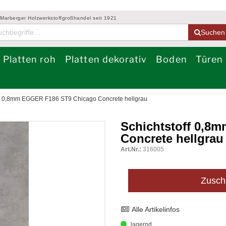
 Marberger Holzwerkstoffgroßhandel seit 1921
Suchen
Platten roh
Platten dekorativ
Boden
Türen
ff 0,8mm EGGER F186 ST9 Chicago Concrete hellgrau
Schichtstoff 0,8
Concrete hellgrau
Art.Nr.:
316005
Zusch
Alle Artikelinfos
lagernd