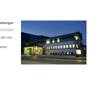
arberger
66/8900
 bei uns
ieren