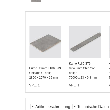
Kante F186 ST9
Eurod. 19mm F186 ST9
0,8/23mm Chic.Con.
Chicago C. hellg
hellgr
2800 x 2070 x 19 mm
75000 x 23 x 0,8 mm
VPE: 1
VPE: 1
Artikelbeschreibung
Technische Daten