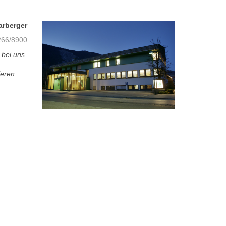
arberger
66/8900
 bei uns
ieren