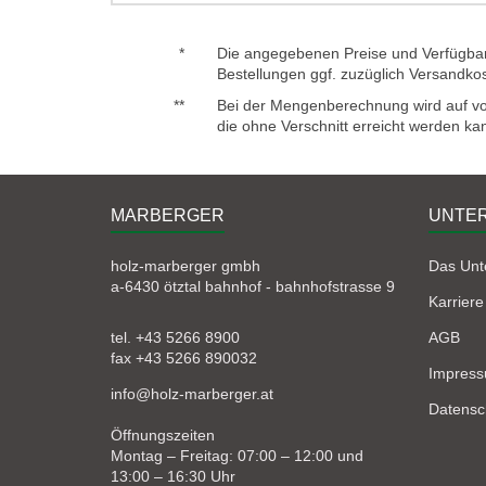
*
Die angegebenen Preise und Verfügbark
Bestellungen ggf. zuzüglich Versandko
**
Bei der Mengenberechnung wird auf voll
die ohne Verschnitt erreicht werden ka
MARBERGER
UNTE
holz-marberger gmbh
Das Un
a-6430 ötztal bahnhof - bahnhofstrasse 9
Karriere
tel. +43 5266 8900
AGB
fax +43 5266 890032
Impres
info@holz-marberger.at
Datensc
Öffnungszeiten
Montag – Freitag: 07:00 – 12:00 und
13:00 – 16:30 Uhr