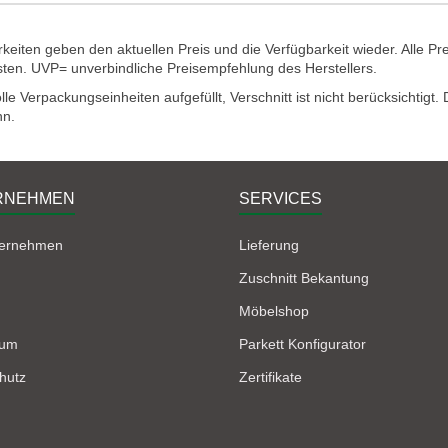
eiten geben den aktuellen Preis und die Verfügbarkeit wieder. Alle Pr
sten. UVP= unverbindliche Preisempfehlung des Herstellers.
e Verpackungseinheiten aufgefüllt, Verschnitt ist nicht berücksichtigt
nn.
RNEHMEN
SERVICES
ternehmen
Lieferung
Zuschnitt Bekantung
Möbelshop
sum
Parkett Konfigurator
hutz
Zertifikate