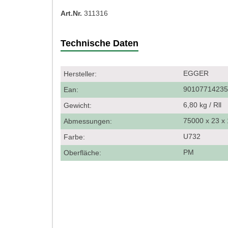
Art.Nr.
311316
Technische Daten
EGGER
Hersteller:
9010771423
Ean:
6,80 kg / Rll
Gewicht:
75000 x 23 
Abmessungen:
U732
Farbe:
PM
Oberfläche: