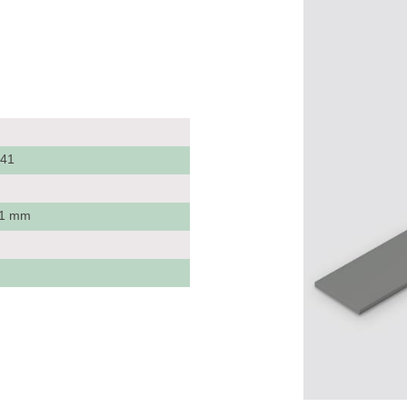
541
x 1 mm