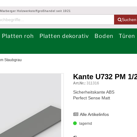
 Marberger Holzwerkstoffgroßhandel seit 1921
Suchen
Platten roh
Platten dekorativ
Boden
Türen
mm Staubgrau
Kante U732 PM 1
Art.Nr.:
311316
Sicherheitskante ABS
Perfect Sense Matt
Alle Artikelinfos
lagernd