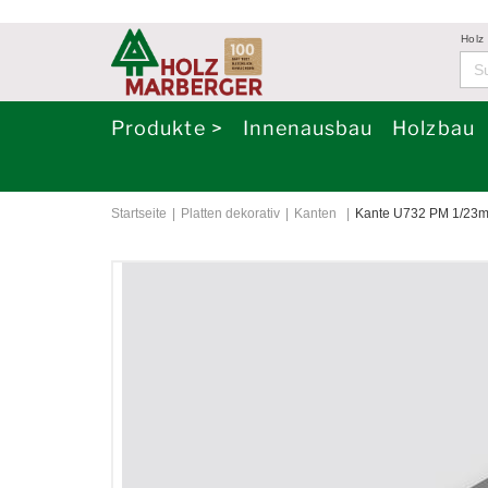
Holz
Produkte >
Innenausbau
Holzbau
Startseite
Platten dekorativ
Kanten
Kante U732 PM 1/23