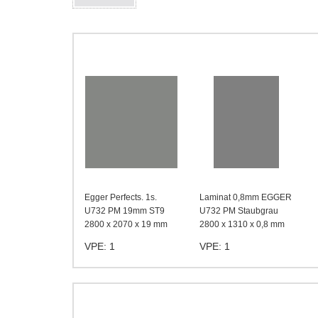
Egger Perfects. 1s.
Laminat 0,8mm EGGER
U732 PM 19mm ST9
U732 PM Staubgrau
2800 x 2070 x 19 mm
2800 x 1310 x 0,8 mm
VPE: 1
VPE: 1