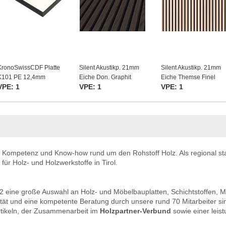
KronoSwissCDF Platte
Silent Akustikp. 21mm
Silent Akustikp. 21mm
K101 PE 12,4mm
Eiche Don. Graphit
Eiche Themse Finel
VPE: 1
VPE: 1
VPE: 1
r Kompetenz und Know-how rund um den Rohstoff Holz. Als regional st
 für Holz- und Holzwerkstoffe in Tirol.
m2 eine große Auswahl an Holz- und Möbelbauplatten, Schichtstoffen,
ät und eine kompetente Beratung durch unsere rund 70 Mitarbeiter sin
rtikeln, der Zusammenarbeit im
Holzpartner-Verbund
sowie einer leist