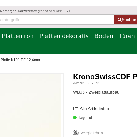
 Marberger Holzwerkstoffgroßhandel seit 1921
Suchen
Platten roh
Platten dekorativ
Boden
Türen
Platte K101 PE 12,4mm
KronoSwissCDF Pl
Art.Nr.:
316173
WB03 - Zweiblattaufbau
Alle Artikelinfos
lagernd
vergleichen