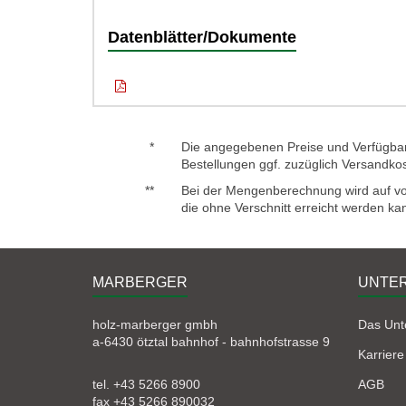
Datenblätter/Dokumente
*
Die angegebenen Preise und Verfügbark
Bestellungen ggf. zuzüglich Versandko
**
Bei der Mengenberechnung wird auf voll
die ohne Verschnitt erreicht werden ka
MARBERGER
UNTE
holz-marberger gmbh
Das Un
a-6430 ötztal bahnhof - bahnhofstrasse 9
Karriere
tel. +43 5266 8900
AGB
fax +43 5266 890032