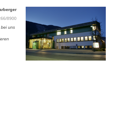
arberger
66/8900
 bei uns
ieren