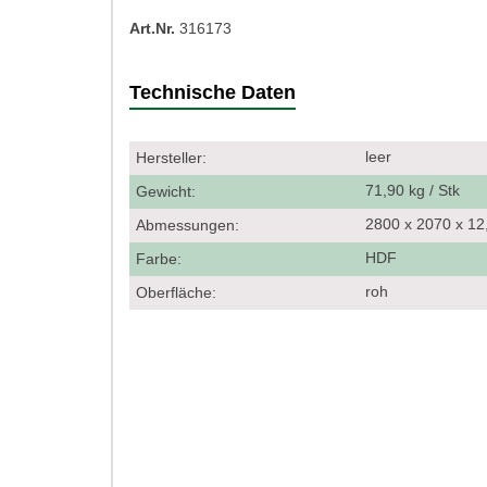
Art.Nr.
316173
Technische Daten
leer
Hersteller:
71,90 kg / Stk
Gewicht:
2800 x 2070 x 1
Abmessungen:
HDF
Farbe:
roh
Oberfläche: