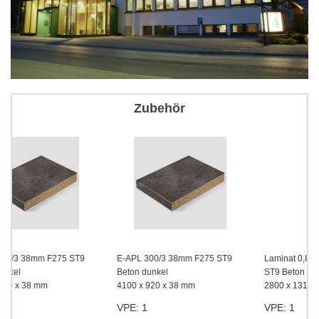
Zubehör
9
E-APL 300/3 38mm F275 ST9
Laminat 0,8mm EGGER F275
Beton dunkel
ST9 Beton dunke
4100 x 920 x 38 mm
2800 x 1310 x 0,8 mm
VPE: 1
VPE: 1