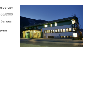
arberger
66/8900
 bei uns
ieren