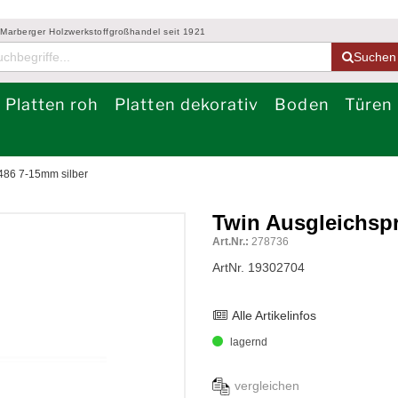
 Marberger Holzwerkstoffgroßhandel seit 1921
Suchen
Platten roh
Platten dekorativ
Boden
Türen
F486 7-15mm silber
Twin Ausgleichspr
Art.Nr.:
278736
ArtNr. 19302704
Alle Artikelinfos
lagernd
vergleichen