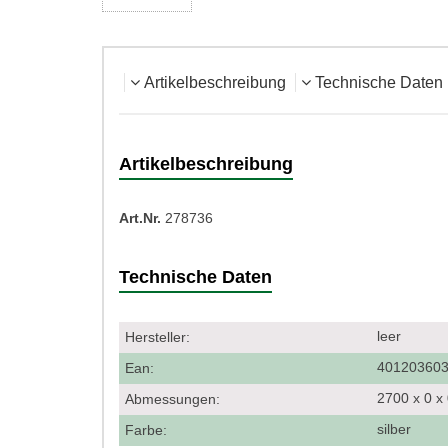
Artikelbeschreibung
Technische Daten
Artikelbeschreibung
Art.Nr.
278736
Technische Daten
leer
Hersteller:
40120360
Ean:
2700 x 0 
Abmessungen:
silber
Farbe: