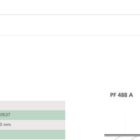
30537
x 0 mm