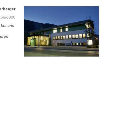
arberger
66/8900
 bei uns
ieren