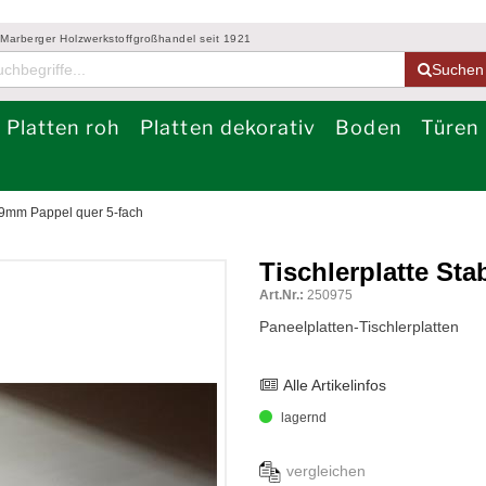
 Marberger Holzwerkstoffgroßhandel seit 1921
Suchen
Platten roh
Platten dekorativ
Boden
Türen
 19mm Pappel quer 5-fach
Tischlerplatte St
Art.Nr.:
250975
Paneelplatten-Tischlerplatten
Alle Artikelinfos
lagernd
vergleichen