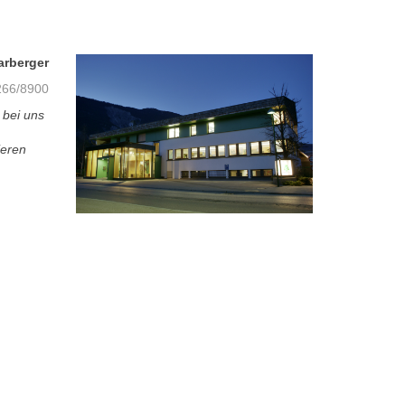
arberger
66/8900
 bei uns
ieren