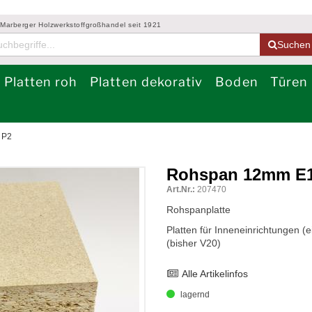
 Marberger Holzwerkstoffgroßhandel seit 1921
Suchen
Platten roh
Platten dekorativ
Boden
Türen
 P2
Rohspan 12mm E1
Art.Nr.:
207470
Rohspanplatte
Platten für Inneneinrichtungen 
(bisher V20)
Alle Artikelinfos
lagernd