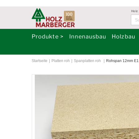
Holz
Produkte >
Innenausbau
Holzbau
Startseite
Platten roh
Spanplatten roh
Rohspan 12mm E1