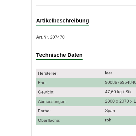
Artikelbeschreibung
Art.Nr.
207470
Technische Daten
leer
Hersteller:
900867695484
Ean:
47,60 kg / Stk
Gewicht:
2800 x 2070 x
Abmessungen:
Span
Farbe:
roh
Oberfläche: