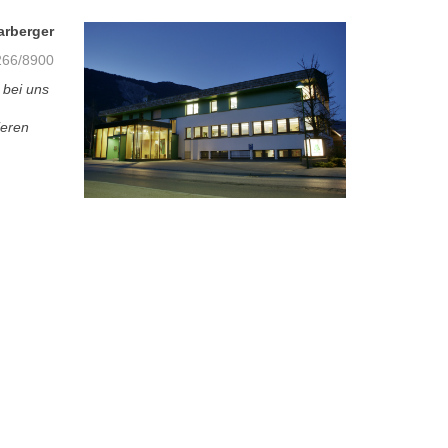
arberger
66/8900
 bei uns
ieren