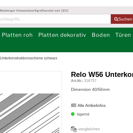
 Marberger Holzwerkstoffgroßhandel seit 1921
Suchen
Platten roh
Platten dekorativ
Boden
Türen
Unterkonstruktionsschiene schwarz
Relo W56 Unterko
Art.Nr.:
316757
Dimension 40/56mm
Alle Artikelinfos
lagernd
vergleichen