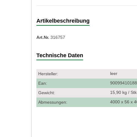
Artikelbeschreibung
Art.Nr.
316757
Technische Daten
leer
Hersteller:
9009941018
Ean:
15,90 kg / St
Gewicht:
4000 x 56 x
Abmessungen: