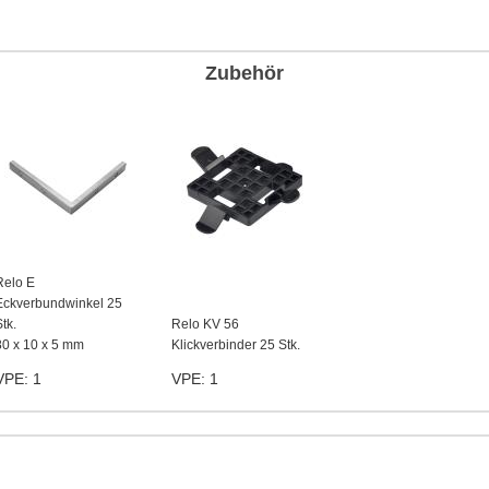
Zubehör
Relo E
Eckverbundwinkel 25
tk.
Relo KV 56
80 x 10 x 5 mm
Klickverbinder 25 Stk.
VPE: 1
VPE: 1