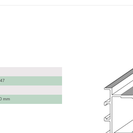
847
k
 40 mm