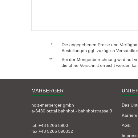
*
Die angegebenen Preise und Verfügbark
Bestellungen ggf. zuzüglich Versandko
**
Bei der Mengenberechnung wird auf voll
die ohne Verschnitt erreicht werden ka
MARBERGER
UNTE
holz-marberger gmbh
Das Un
a-6430 ötztal bahnhof - bahnhofstrasse 9
Karriere
tel. +43 5266 8900
AGB
fax +43 5266 890032
Impres