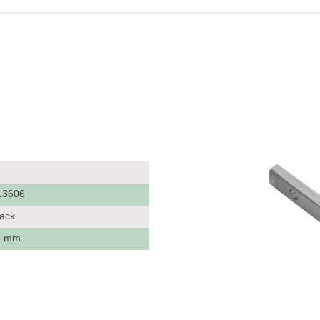
13606
Pack
 5 mm