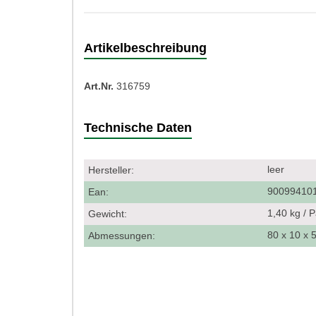
Artikelbeschreibung
Art.Nr.
316759
Technische Daten
leer
Hersteller:
90099410
Ean:
1,40 kg / 
Gewicht:
80 x 10 x
Abmessungen: