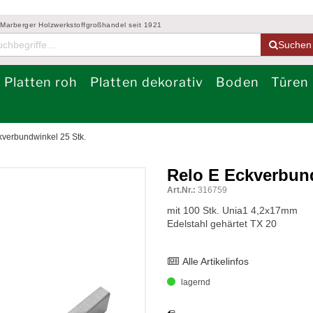
 Marberger Holzwerkstoffgroßhandel seit 1921
Suchen
Platten roh
Platten dekorativ
Boden
Türen
kverbundwinkel 25 Stk.
Relo E Eckverbund
Art.Nr.:
316759
mit 100 Stk. Unia1 4,2x17mm
Edelstahl gehärtet TX 20
Alle Artikelinfos
lagernd