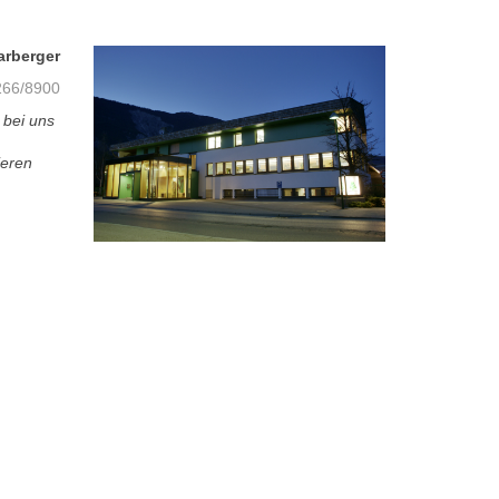
arberger
66/8900
 bei uns
ieren