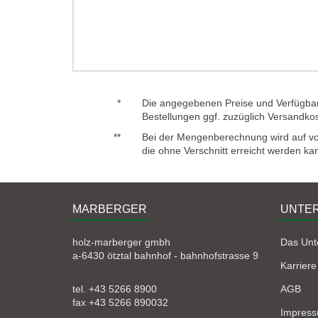
*
Die angegebenen Preise und Verfügbark
Bestellungen ggf. zuzüglich Versandko
**
Bei der Mengenberechnung wird auf voll
die ohne Verschnitt erreicht werden ka
MARBERGER
UNTE
holz-marberger gmbh
Das Un
a-6430 ötztal bahnhof - bahnhofstrasse 9
Karriere
tel. +43 5266 8900
AGB
fax +43 5266 890032
Impres