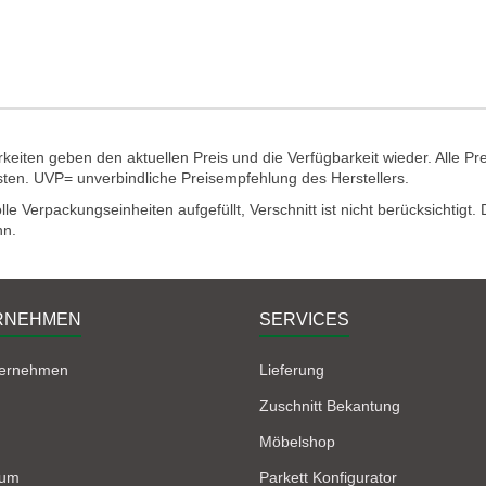
eiten geben den aktuellen Preis und die Verfügbarkeit wieder. Alle Pr
sten. UVP= unverbindliche Preisempfehlung des Herstellers.
e Verpackungseinheiten aufgefüllt, Verschnitt ist nicht berücksichtigt
nn.
RNEHMEN
SERVICES
ternehmen
Lieferung
Zuschnitt Bekantung
Möbelshop
sum
Parkett Konfigurator