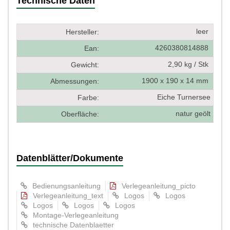
Technische Daten
leer
Hersteller:
4260380814888
Ean:
2,90 kg / Stk
Gewicht:
1900 x 190 x 14 mm
Abmessungen:
Eiche Turnersee
Farbe:
natur geölt
Oberfläche:
Datenblätter/Dokumente
Bedienungsanleitung
Verlegeanleitung_picto
Verlegeanleitung_text
Logos
Logos
Logos
Logos
Logos
Montage-Verlegeanleitung
technische Datenblaetter