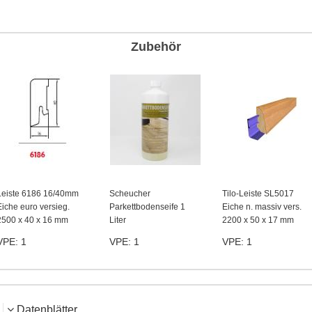
Zubehör
Leiste 6186 16/40mm
Scheucher
Tilo-Leiste SL5017
Eiche euro versieg.
Parkettbodenseife 1
Eiche n. massiv vers.
2500 x 40 x 16 mm
Liter
2200 x 50 x 17 mm
VPE: 1
VPE: 1
VPE: 1
Datenblätter