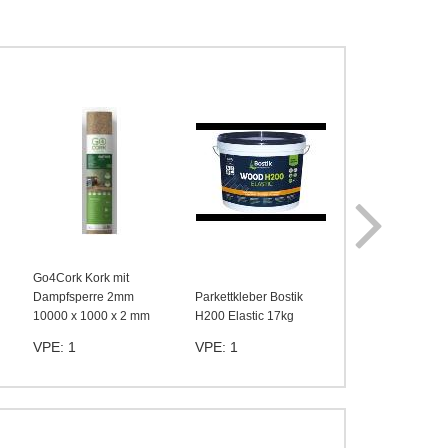
Go4Cork Kork mit
Dampfsperre 2mm
Parkettkleber Bostik
Montagekleber B
10000 x 1000 x 2 mm
H200 Elastic 17kg
Mamut Glue 450
VPE: 1
VPE: 1
VPE: 1