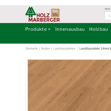
Holz
Produkte >
Innenausbau
Holzbau
Startseite
Boden
Landhausdielen
Landhausdiele 14mm Ei