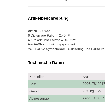
Artikelbeschreibung
Art.Nr.
300932
6 Dielen pro Paket = 2,40m²
40 Pakete Pro Palette = 96,08m²
Fur Füßbodenheizung geeignet.
ACHTUNG: Symbolbilder - Sortierung und Farbe k
Technische Daten
leer
Hersteller:
90061781991
Ean:
2,80 kg / Stk
Gewicht:
2200 x 182 x
Abmessungen: