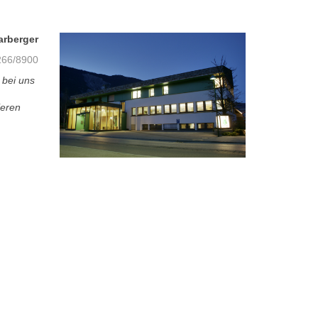
arberger
66/8900
 bei uns
ieren