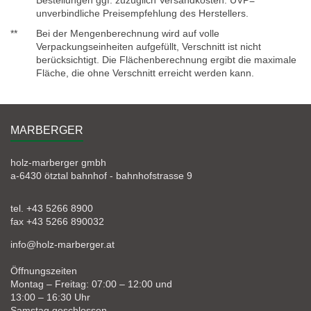
Bestellungen ggf. zuzüglich Versandkosten. UVP=
unverbindliche Preisempfehlung des Herstellers.
**
Bei der Mengenberechnung wird auf volle
Verpackungseinheiten aufgefüllt, Verschnitt ist nicht
berücksichtigt. Die Flächenberechnung ergibt die maximale
Fläche, die ohne Verschnitt erreicht werden kann.
MARBERGER
holz-marberger gmbh
a-6430 ötztal bahnhof - bahnhofstrasse 9
tel. +43 5266 8900
fax +43 5266 890032
info@holz-marberger.at
Öffnungszeiten
Montag – Freitag: 07:00 – 12:00 und
13:00 – 16:30 Uhr
Samstag geschlossen