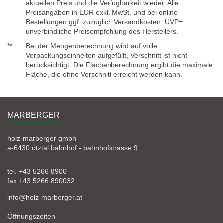
aktuellen Preis und die Verfügbarkeit wieder. Alle
Preisangaben in EUR exkl. MwSt. und bei online
Bestellungen ggf. zuzüglich Versandkosten. UVP=
unverbindliche Preisempfehlung des Herstellers.
**
Bei der Mengenberechnung wird auf volle
Verpackungseinheiten aufgefüllt, Verschnitt ist nicht
berücksichtigt. Die Flächenberechnung ergibt die maximale
Fläche, die ohne Verschnitt erreicht werden kann.
MARBERGER
holz-marberger gmbh
a-6430 ötztal bahnhof - bahnhofstrasse 9
tel. +43 5266 8900
fax +43 5266 890032
info@holz-marberger.at
Öffnungszeiten