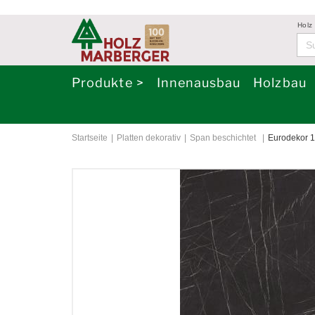
Holz
Produkte >
Innenausbau
Holzbau
Startseite
Platten dekorativ
Span beschichtet
Eurodekor 1