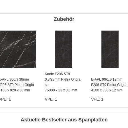
Zubehör
Kante F206 ST9
E-APL 300/3 38mm
0,8/23mm Pietra Grigia
E-APL 90/1,0 12mm
F206 ST9 Pietra Grigia
sc
F206 ST9 Pietra Grigia
4100 x 920 x 38 mm
75000 x 23 x 0,8 mm
4100 x 650 x 12 mm
VPE: 1
VPE: 1
VPE: 1
Aktuelle Bestseller aus Spanplatten