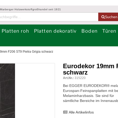
 Marberger Holzwerkstoffgroßhandel seit 1921
Suchen
Platten roh
Platten dekorativ
Boden
Türen
9mm F206 ST9 Pietra Grigia schwarz
Eurodekor 19mm F
schwarz
Art.Nr.:
315220
Bei EGGER EURODEKOR® melamin
Eurospan-Feinspanplatten mit bei
Melaminharzbasis. Sie sind für
sämtliche Bereiche im Innenaus
Alle Artikelinfos