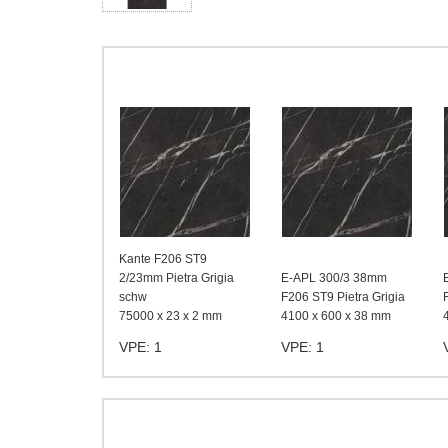
Kante F206 ST9
2/23mm Pietra Grigia
E-APL 300/3 38mm
schw
F206 ST9 Pietra Grigia
75000 x 23 x 2 mm
4100 x 600 x 38 mm
VPE: 1
VPE: 1