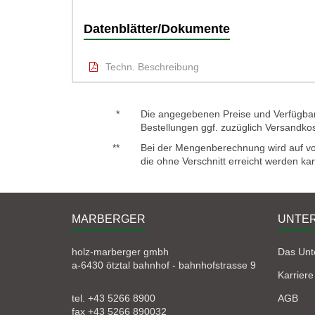
Datenblätter/Dokumente
Techn. Beschreibung
*
Die angegebenen Preise und Verfügbark
Bestellungen ggf. zuzüglich Versandko
**
Bei der Mengenberechnung wird auf voll
die ohne Verschnitt erreicht werden ka
MARBERGER
UNTE
holz-marberger gmbh
Das Un
a-6430 ötztal bahnhof - bahnhofstrasse 9
Karriere
tel. +43 5266 8900
AGB
fax +43 5266 890032