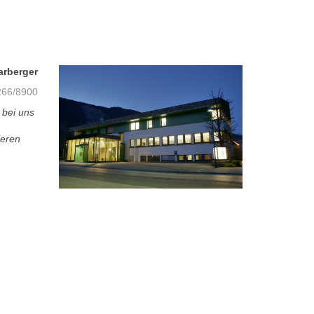
arberger
66/8900
 bei uns
ieren