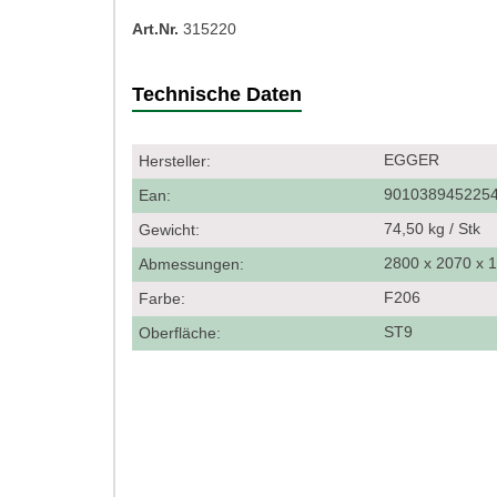
Art.Nr.
315220
Technische Daten
EGGER
Hersteller:
901038945225
Ean:
74,50 kg / Stk
Gewicht:
2800 x 2070 x
Abmessungen:
F206
Farbe:
ST9
Oberfläche: