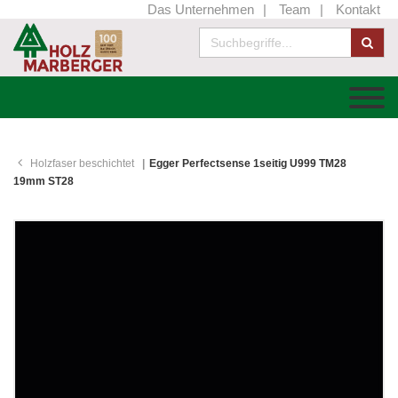
Das Unternehmen
Team
Kontakt
Holzfaser beschichtet
Egger Perfectsense 1seitig U999 TM28
19mm ST28