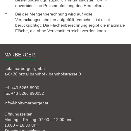
Bestellungen ggf. zuzüglich Versandkosten. UVP=
unverbindliche Preisempfehlung des Herstellers.
**
Bei der Mengenberechnung wird auf volle
Verpackungseinheiten aufgefüllt, Verschnitt ist nicht
berücksichtigt. Die Flächenberechnung ergibt die maximale
Fläche, die ohne Verschnitt erreicht werden kann.
MARBERGER
holz-marberger gmbh
a-6430 ötztal bahnhof - bahnhofstrasse 9
tel. +43 5266 8900
fax +43 5266 890032
info@holz-marberger.at
Öffnungszeiten
Montag – Freitag: 07:00 – 12:00 und
13:00 – 16:30 Uhr
Samstag geschlossen