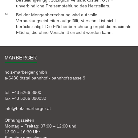
Bestellungen ggf. zuzüglich Versandkosten. UVP=
unverbindliche Preisempfehlung des Herstellers.
**
Bei der Mengenberechnung wird auf volle
Verpackungseinheiten aufgefüllt, Verschnitt ist nicht
berücksichtigt. Die Flächenberechnung ergibt die maximale
Fläche, die ohne Verschnitt erreicht werden kann.
MARBERGER
holz-marberger gmbh
a-6430 ötztal bahnhof - bahnhofstrasse 9
tel. +43 5266 8900
fax +43 5266 890032
info@holz-marberger.at
Öffnungszeiten
Montag – Freitag: 07:00 – 12:00 und
13:00 – 16:30 Uhr
Samstag geschlossen