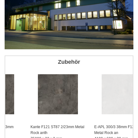
Zubehör
Kante F121 ST87 2/23mm Metal
E-APL 300/3 38mm F121 ST87
Rock anth
Metal Rock an