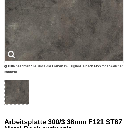
Bitte beachten Sie, dass die Farben im Original je nach Monitor abweichen
können!
Arbeitsplatte 300/3 38mm F121 ST87